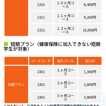
１０ヶ月コ
1310
8,400円
ース
１１ヶ月コ
1311
9,200円
ース
１２ヶ月コ
1312
10,000円
ース
短期プラン（健康保険に加入できない短期
学生が対象）
コースコード
加入コース
加入料
１ヶ月コー
2301
1,300円
ス
２ヶ月コー
2302
2,600円
短期プラン
ス
３ヶ月コー
2303
3,900円
ス
※加入料には、共済掛金および賠償責任補償の保険料分が含まれ